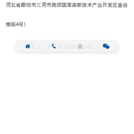
河北省廊坊市三河市燕郊国家高新技术产业开发区金谷
南街4号）
联系人：牛老师 18610200668
欢迎报名参训的人员联系相应班次老师咨询。
也可登录应急管理部干部培训学院网
站“http://www.memet.org.cn”在“通知公告”栏
目查看相应班次培训通知的具体内容。请各有关单位积