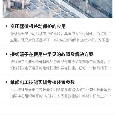
变压器微机差动保护的应用
微机综合保护与常规保护相比较，具有很大的优越性，值得推广
应用。现只对变压器WCD－8A微机差动保护加以介绍。变压器
WCD－8A差动保护装置功能比率制动式差动保护比率制动式差动
保护作为变压器的主保护，能反映变压器内部相间短路故障，高
接线端子在使用中常见的故障及解决方案
压侧单相接地短路及匝间层间短路故障。当突变量大于0～25倍
接线端子的塑料绝缘材料和导电部件直接关系到端子的质量，它
差动定值时投...
们分别决定了端子的绝缘性能和导电性能。任何一个接线端子失
效都将导致整个系统工程的失败。这方面国内外发生的惨痛教训
是十分深刻的。预防是目的，分析是基础。从某种意义上讲，预
维修电工技能实训考核装置参数
防失效比分析失效更重要。它对保证接线端子的质量和可靠性具
一、概述维修电工及技能实训装置是根据机械工业职业技能鉴定
有更现实的意义.接线...
指导中心组织编写的《机械工人职业技能培训教材》研制生产
的，可对《初级维修电工技术》《中级维修电工技术》《高级维
修电工技术》教材中列出的电气控制线路和实用电子线路进行实
际操作，快速掌握课程的实用技术与操作技能。具有针对性、实