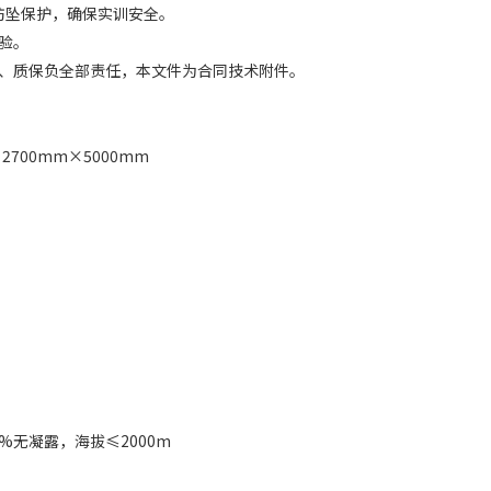
善的防坠保护，确保实训安全。
体验。
调试、质保负全部责任，本文件为合同技术附件。
700mm×5000mm
m
0%无凝露，海拔≤2000m