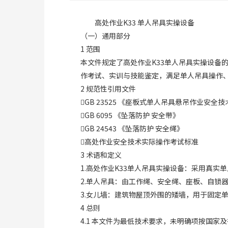
高处作业K33 单人吊具实操设备
（一）通用部分
1 范围
本文件规定了高处作业K33单人吊具实操设备
作考试、实训与技能鉴定，满足单人吊具操作
2 规范性引用文件
GB 23525 《座板式单人吊具悬吊作业安全
GB 6095 《坠落防护 安全带》
GB 24543 《坠落防护 安全绳》
高处作业安全技术实际操作考试标准
3 术语和定义
1.高处作业K33单人吊具实操设备：采用真
2.单人吊具：由工作绳、安全绳、座板、自锁
3.女儿墙：建筑物屋顶外围的矮墙，用于固定
4 总则
4.1 本文件为最低技术要求，未明确项按国家