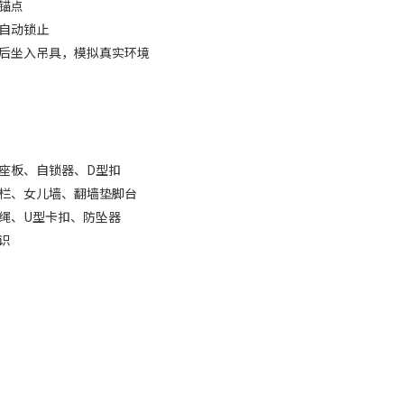
同锚点
时自动锁止
墙后坐入吊具，模拟真实环境
座板、自锁器、D型扣
围栏、女儿墙、翻墙垫脚台
绳、U型卡扣、防坠器
标识