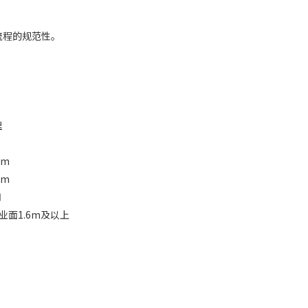
流程的规范性。
理
mm
mm
扣
面1.6m及以上