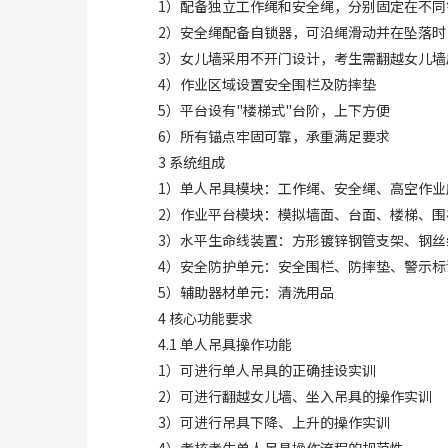
1）配备独立工作绳和安全绳，分别固定在不
2）安全绳配备自锁器，可沿绳滑动并在坠落
3）女儿墙采用不开门设计，考生需翻越女儿
4）作业区域设置安全围栏及防摔垫
5）平台设有"楼梯式"台阶，上下方便
6）所有锚点牢固可靠，承重满足要求
3 系统组成
1）单人吊具模块：工作绳、安全绳、高空作业
2）作业平台模块：模拟墙面、台面、楼梯、
3）水平生命线装置：方形镀锌钢管支架、钢丝
4）安全防护单元：安全围栏、防摔垫、警示
5）辅助器材单元：清洗用品
4 核心功能要求
4.1 单人吊具操作功能
1）可进行单人吊具的正确挂设实训
2）可进行翻越女儿墙、坐入吊具的操作实训
3）可进行吊具下降、上升的操作实训