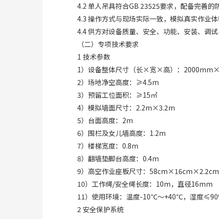
4.2 单人吊具符合GB 23525要求，配备完
4.3 操作方式与现场实际一致，模拟真实作业
4.4 供方对设备质量、安全、功能、安装、
（二）专项技术要求
1 技术参数
1）设备整体尺寸（长×宽×高）：2000mm×2
2）场地净空高度：≥4.5m
3）预留工位面积：≥15㎡
4）模拟墙面尺寸：2.2m×3.2m
5）台面高度：2m
6）围栏及女儿墙高度：1.2m
7）楼梯宽度：0.8m
8）翻墙垫脚台高度：0.4m
9）高空作业座板尺寸：58cm×16cm×2.2c
10）工作绳/安全绳长度：10m，直径16mm
11）使用环境：温度-10℃～+40℃，湿度≤9
2 安全保护系统