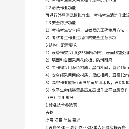
4）考核考生单人吊具操作流程的规范性
4.2 清洗作业功能
可进行外墙清洗模拟作业，考核考生清洗作业
4.3 安全防护功能
1）考核考生安全绳、自锁器的正确使用方法
2）考核考生作业过程中的安全注意事项
5 结构与配置要求
1）设备框架采用Q235国标钢材，表面喷塑处
2）墙面和台面采用花纹板，防滑耐磨
3）工作绳采用涤纶材质，黑白相间，直径16
4）安全绳采用丙纶材质，黑红相间，直径12
5）高空作业座板为6层加宽加厚木板，含D型
6）水平生命线装置最高点高出作业平台最高作业
（三）专用部分
1 标准技术参数表
表格
序号 项目 单位 要求
1 设备名称 — 高处作业K33单人吊具实操设备