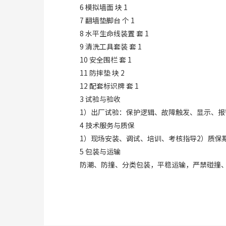
6 模拟墙面 块 1
7 翻墙垫脚台 个 1
8 水平生命线装置 套 1
9 清洗工具套装 套 1
10 安全围栏 套 1
11 防摔垫 块 2
12 配套标识牌 套 1
3 试验与验收
1）出厂试验：保护逻辑、故障触发、显示、报
4 技术服务与质保
1）现场安装、调试、培训、考核指导2）质保期≥
5 包装与运输
防潮、防撞、分类包装，平稳运输，严禁碰撞