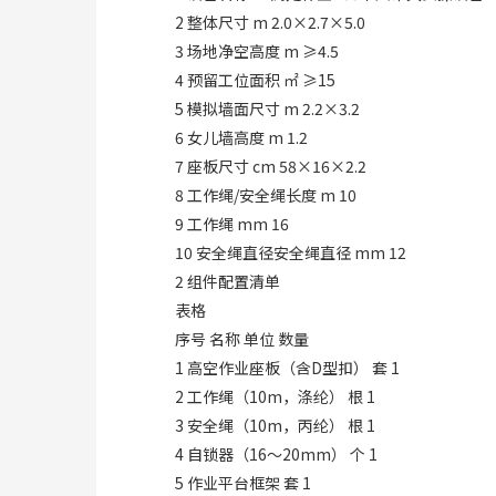
2 整体尺寸 m 2.0×2.7×5.0
3 场地净空高度 m ≥4.5
4 预留工位面积 ㎡ ≥15
5 模拟墙面尺寸 m 2.2×3.2
6 女儿墙高度 m 1.2
7 座板尺寸 cm 58×16×2.2
8 工作绳/安全绳长度 m 10
9 工作绳 mm 16
10 安全绳直径安全绳直径 mm 12
2 组件配置清单
表格
序号 名称 单位 数量
1 高空作业座板（含D型扣） 套 1
2 工作绳（10m，涤纶） 根 1
3 安全绳（10m，丙纶） 根 1
4 自锁器（16～20mm） 个 1
5 作业平台框架 套 1